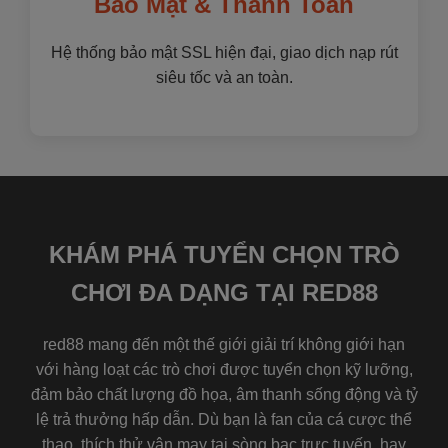
Bảo Mật & Thanh Toán
Hệ thống bảo mật SSL hiện đại, giao dịch nạp rút
siêu tốc và an toàn.
KHÁM PHÁ TUYỂN CHỌN TRÒ
CHƠI ĐA DẠNG TẠI RED88
red88 mang đến một thế giới giải trí không giới hạn
với hàng loạt các trò chơi được tuyển chọn kỹ lưỡng,
đảm bảo chất lượng đồ họa, âm thanh sống động và tỷ
lệ trả thưởng hấp dẫn. Dù bạn là fan của cá cược thể
thao, thích thử vận may tại sòng bạc trực tuyến, hay