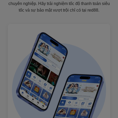
chuyên nghiệp. Hãy trải nghiệm tốc độ thanh toán siêu
tốc và sự bảo mật vượt trội chỉ có tại red88.