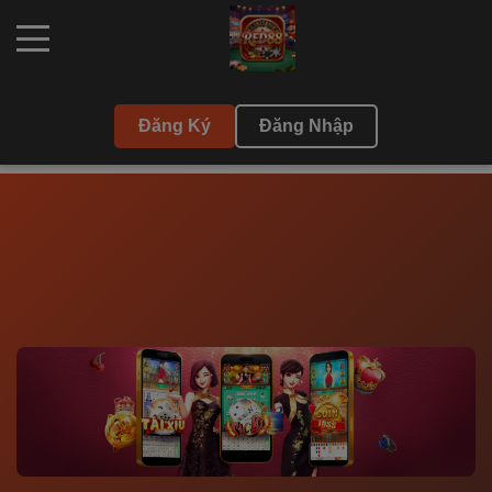
Đăng Ký
Đăng Nhập