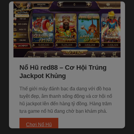
Nổ Hũ red88 – Cơ Hội Trúng
Jackpot Khủng
Thế giới máy đánh bạc đa dạng với đồ họa
tuyệt đẹp, âm thanh sống động và cơ hội nổ
hũ jackpot lên đến hàng tỷ đồng. Hàng trăm
tựa game nổ hũ đang chờ bạn khám phá.
Chơi Nổ Hũ