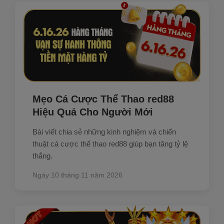
Mẹo Cá Cược Thể Thao red88
Hiệu Quả Cho Người Mới
Bài viết chia sẻ những kinh nghiệm và chiến
thuật cá cược thể thao red88 giúp bạn tăng tỷ lệ
thắng.
Ngày 10 tháng 11 năm 2026