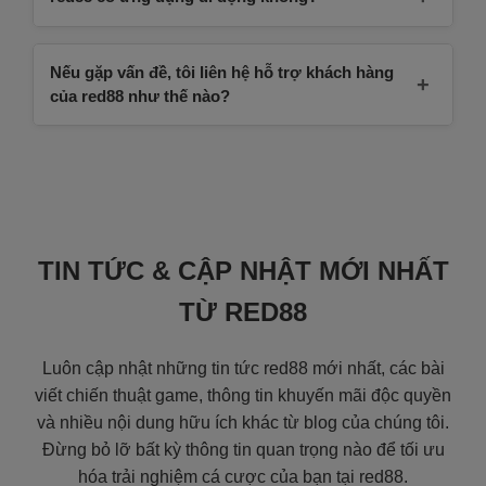
Nếu gặp vấn đề, tôi liên hệ hỗ trợ khách hàng
+
của red88 như thế nào?
TIN TỨC & CẬP NHẬT MỚI NHẤT
TỪ RED88
Luôn cập nhật những tin tức red88 mới nhất, các bài
viết chiến thuật game, thông tin khuyến mãi độc quyền
và nhiều nội dung hữu ích khác từ blog của chúng tôi.
Đừng bỏ lỡ bất kỳ thông tin quan trọng nào để tối ưu
hóa trải nghiệm cá cược của bạn tại red88.