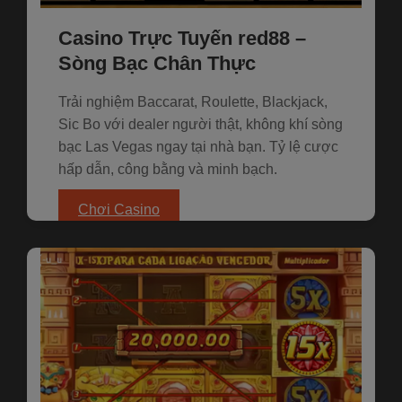
Casino Trực Tuyến red88 –
Sòng Bạc Chân Thực
Trải nghiệm Baccarat, Roulette, Blackjack,
Sic Bo với dealer người thật, không khí sòng
bạc Las Vegas ngay tại nhà bạn. Tỷ lệ cược
hấp dẫn, công bằng và minh bạch.
Chơi Casino