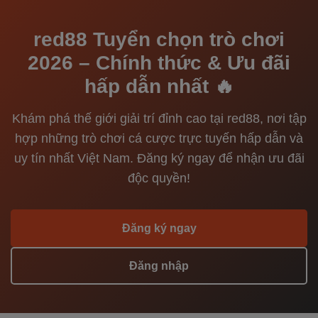
red88 Tuyển chọn trò chơi
2026 – Chính thức & Ưu đãi
hấp dẫn nhất 🔥
Khám phá thế giới giải trí đỉnh cao tại red88, nơi tập
hợp những trò chơi cá cược trực tuyến hấp dẫn và
uy tín nhất Việt Nam. Đăng ký ngay để nhận ưu đãi
độc quyền!
Đăng ký ngay
Đăng nhập