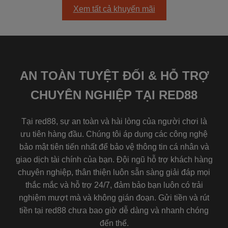
Xem tất cả khuyến mãi
AN TOÀN TUYỆT ĐỐI & HỖ TRỢ
CHUYÊN NGHIỆP TẠI RED88
Tại red88, sự an toàn và hài lòng của người chơi là
ưu tiên hàng đầu. Chúng tôi áp dụng các công nghệ
bảo mật tiên tiến nhất để bảo vệ thông tin cá nhân và
giao dịch tài chính của bạn. Đội ngũ hỗ trợ khách hàng
chuyên nghiệp, thân thiện luôn sẵn sàng giải đáp mọi
thắc mắc và hỗ trợ 24/7, đảm bảo bạn luôn có trải
nghiệm mượt mà và không gián đoạn. Gửi tiền và rút
tiền tại red88 chưa bao giờ dễ dàng và nhanh chóng
đến thế.