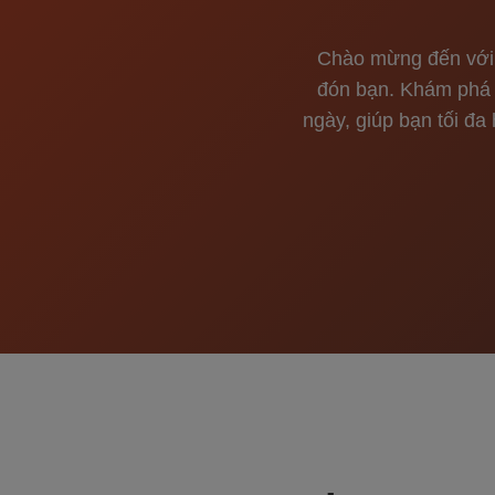
Chào mừng đến với 
đón bạn. Khám phá 
ngày, giúp bạn tối đa 