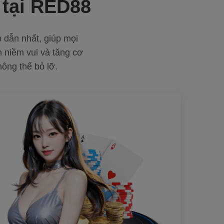
 tại RED88
 dẫn nhất, giúp mọi
n niềm vui và tăng cơ
ông thể bỏ lỡ.