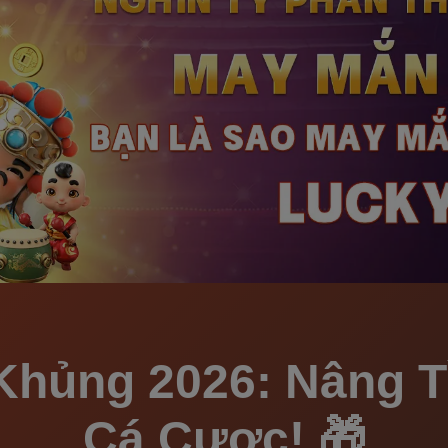
Khủng 2026: Nâng T
Cá Cược! 🎁