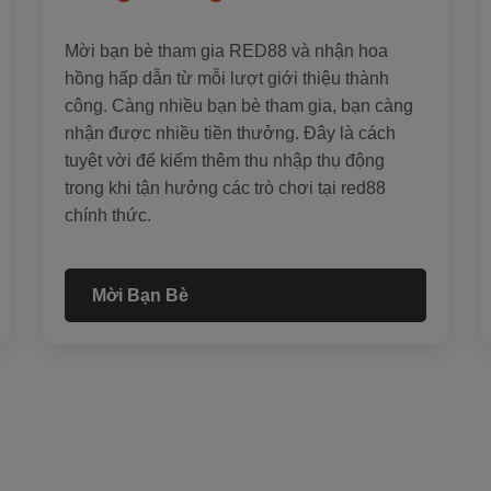
Mời bạn bè tham gia RED88 và nhận hoa
hồng hấp dẫn từ mỗi lượt giới thiệu thành
công. Càng nhiều bạn bè tham gia, bạn càng
nhận được nhiều tiền thưởng. Đây là cách
tuyệt vời để kiếm thêm thu nhập thụ động
trong khi tận hưởng các trò chơi tại red88
chính thức.
Mời Bạn Bè