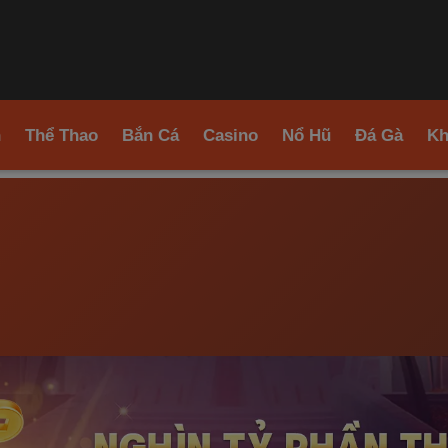
n
Thể Thao
Bắn Cá
Casino
Nổ Hũ
Đá Gà
Kh