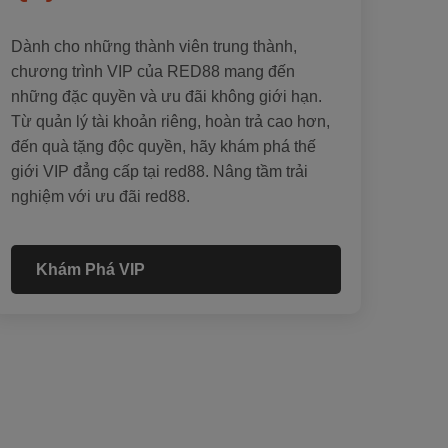
Dành cho những thành viên trung thành,
chương trình VIP của RED88 mang đến
những đặc quyền và ưu đãi không giới hạn.
Từ quản lý tài khoản riêng, hoàn trả cao hơn,
đến quà tặng độc quyền, hãy khám phá thế
giới VIP đẳng cấp tại red88. Nâng tầm trải
nghiệm với ưu đãi red88.
Khám Phá VIP