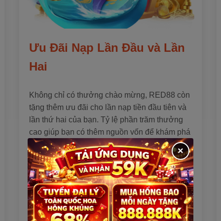
Ưu Đãi Nạp Lần Đầu và Lần
Hai
Không chỉ có thưởng chào mừng, RED88 còn
tặng thêm ưu đãi cho lần nạp tiền đầu tiên và
lần thứ hai của bạn. Tỷ lệ phần trăm thưởng
cao giúp bạn có thêm nguồn vốn để khám phá
các trò chơi đa dạng tại nhà cái red88. Đừng
×
bỏ lỡ những thưởng red88 giá trị này!
Nạp Tiền Ngay