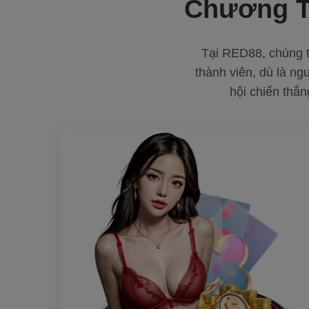
Chương Tr
Tại RED88, chúng t
thành viên, dù là ng
hội chiến thắ