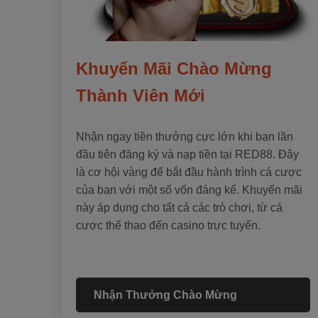
Khuyến Mãi Chào Mừng
Thành Viên Mới
Nhận ngay tiền thưởng cực lớn khi bạn lần
đầu tiên đăng ký và nạp tiền tại RED88. Đây
là cơ hội vàng để bắt đầu hành trình cá cược
của bạn với một số vốn đáng kể. Khuyến mãi
này áp dụng cho tất cả các trò chơi, từ cá
cược thể thao đến casino trực tuyến.
Nhận Thưởng Chào Mừng