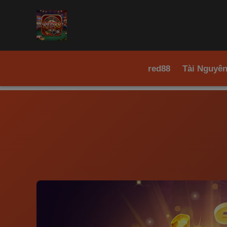
red88
Tài Nguyê