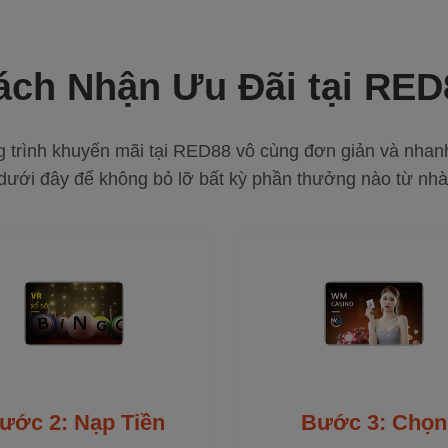
ách Nhận Ưu Đãi tại RED
 trình khuyến mãi tại RED88 vô cùng đơn giản và nhan
dưới đây để không bỏ lỡ bất kỳ phần thưởng nào từ nhà 
ước 2: Nạp Tiền
Bước 3: Chọn