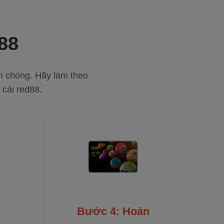
88
h chóng. Hãy làm theo
cái red88.
Bước 4: Hoàn