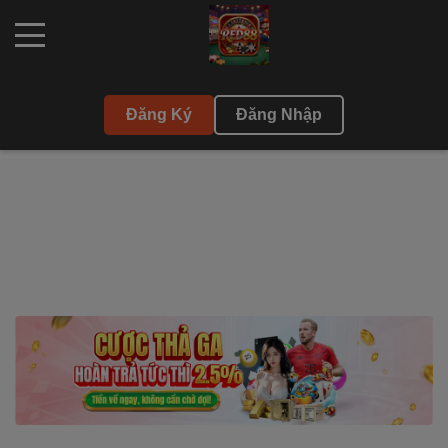
Đăng Ký
Đăng Nhập