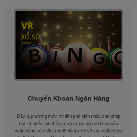
Chuyển Khoản Ngân Hàng
Đây là phương thức rút tiền phổ biến nhất, cho phép
bạn chuyển tiền thắng cược trực tiếp về tài khoản
ngân hàng cá nhân. red88 hỗ trợ rút về các ngân hàng