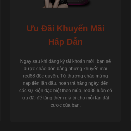
Ưu Đãi Khuyến Mãi
Hấp Dẫn
Ngay sau khi đăng ký tài khoản mới, bạn sẽ
được chào đón bằng những khuyến mãi
red88 độc quyền. Từ thưởng chào mừng
nạp tiền lần đầu, hoàn trả hàng ngày, đến
các sự kiện đặc biệt theo mùa, red88 luôn có
ưu đãi để tăng thêm giá trị cho mỗi lần đặt
cược của bạn.