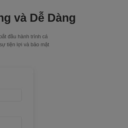
ng và Dễ Dàng
bắt đầu hành trình cá
sự tiện lợi và bảo mật