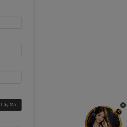
Lấy Mã
×