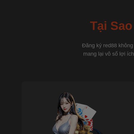
Tại Sao
Đăng ký red88 không c
mang lại vô số lợi í