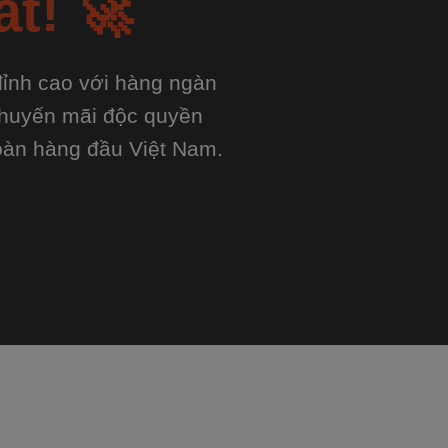
t! 🚀
đỉnh cao với hàng ngàn
 khuyến mãi độc quyền
oàn hàng đầu Việt Nam.