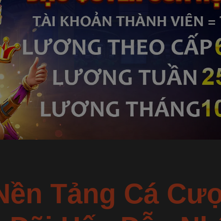
 Nền Tảng Cá Cư